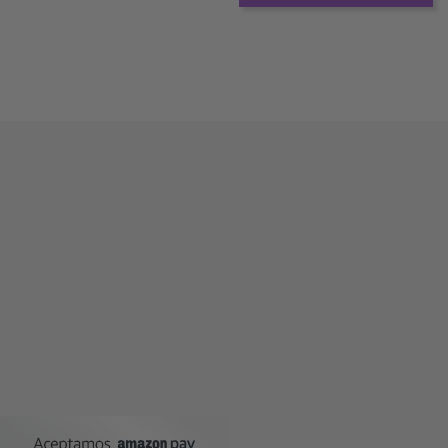
1
2
Siguiente





