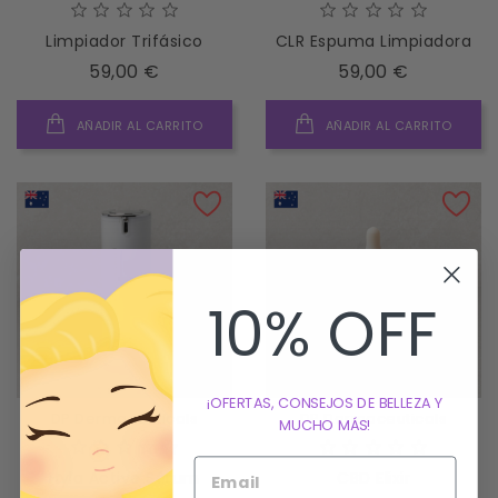
Limpiador Trifásico
CLR Espuma Limpiadora
Precio
Precio
59,00 €
59,00 €
AÑADIR AL CARRITO
AÑADIR AL CARRITO
10% OFF
¡OFERTAS, CONSEJOS DE BELLEZA Y
DP Dermaceuticals
DP Dermaceuticals
MUCHO MÁS!
Hyla Active Sérum
CBD Elixir