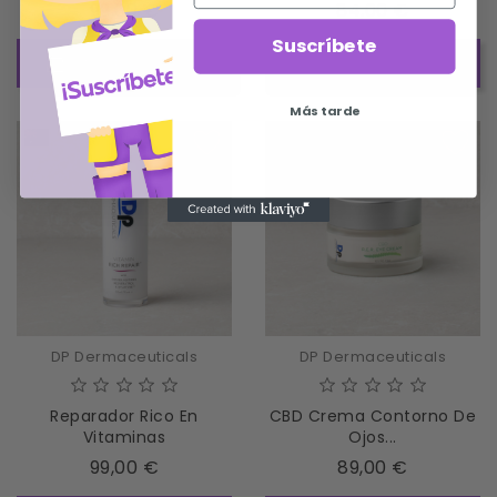
Precio
Precio
99,00 €
84,00 €
Suscríbete
AÑADIR AL CARRITO
AÑADIR AL CARRITO
Más tarde
DP Dermaceuticals
DP Dermaceuticals
Reparador Rico En
CBD Crema Contorno De
Vitaminas
Ojos...
Precio
Precio
99,00 €
89,00 €