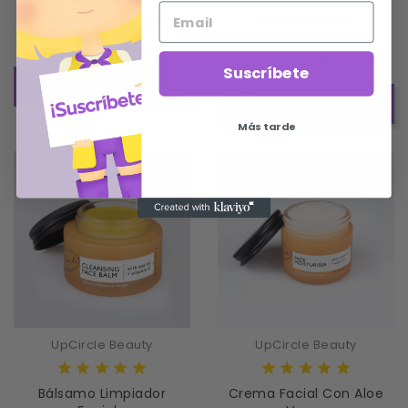
Contorno De Ojos Con...
Crema De Día
Reafirmante...
Precio
24,95 €
Precio
39,95 €
Suscríbete
AÑADIR AL CARRITO
AÑADIR AL CARRITO
Más tarde
UpCircle Beauty
UpCircle Beauty
Bálsamo Limpiador
Crema Facial Con Aloe