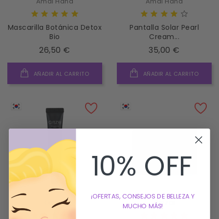
Amai Hana
Amai Hana
Mascarilla Botánica Detox
Pantalla Solar Pearl
Bio
Cream...
Precio
Precio
26,50 €
35,00 €
AÑADIR AL CARRITO
AÑADIR AL CARRITO
10% OFF
¡OFERTAS, CONSEJOS DE BELLEZA Y
Ginzai
Ginzai
MUCHO MÁS!