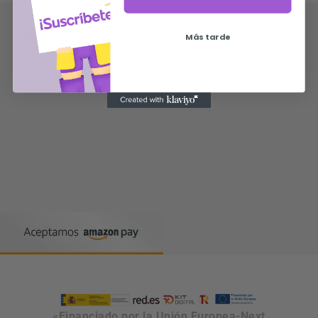

INFORMACIÓN DE LA TIENDA
Más tarde

PRODUCTOS



«Financiado por la Unión Europea-Next