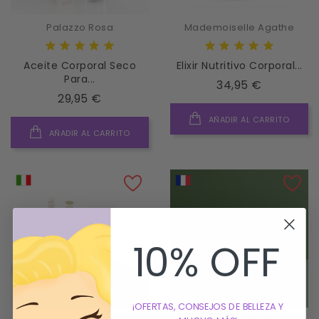
Palazzo Rosa
Mademoiselle Agathe
Aceite Corporal Seco
Elixir Nutritivo Corporal...
Para...
Precio
34,95 €
Precio
29,95 €
AÑADIR AL CARRITO
AÑADIR AL CARRITO
10% OFF
¡OFERTAS, CONSEJOS DE BELLEZA Y