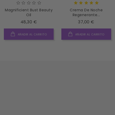
Magnificient Bust Beauty
Crema De Noche
Oil
Regenerante...
Precio
Precio
48,30 €
37,00 €
AÑADIR AL CARRITO
AÑADIR AL CARRITO




