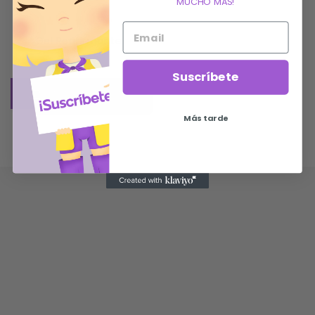
MUCHO MÁS!
Gel Reafirmante
Precio
29,00 €
Suscríbete
AÑADIR AL CARRITO
Más tarde




