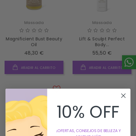
Massada
Massada
Magnificient Bust Beauty
Lift & Sculpt Perfect
Oil
Body...
Precio
Precio
48,30 €
55,50 €
AÑADIR AL CARRITO
AÑADIR AL CARRITO
10% OFF
¡OFERTAS, CONSEJOS DE BELLEZA Y