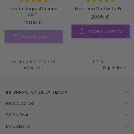
Jabón Negro Africano
Manteca De Karité En...
Con...
Precio
29,95 €
Precio
29,95 €
AÑADIR AL CARRITO
AÑADIR AL CARRITO
Mostrando 1-12 de 28
1
2
3
artículo(s)
Siguiente


INFORMACIÓN DE LA TIENDA

PRODUCTOS

SOYNONA

MI CUENTA