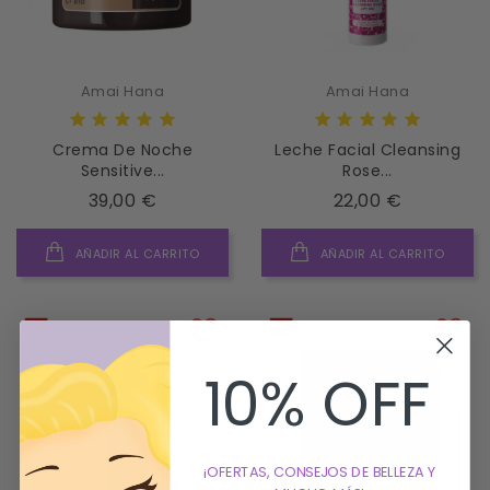
Amai Hana
Amai Hana
Crema De Noche
Leche Facial Cleansing
Sensitive...
Rose...
Precio
Precio
39,00 €
22,00 €
AÑADIR AL CARRITO
AÑADIR AL CARRITO
10% OFF
¡OFERTAS, CONSEJOS DE BELLEZA Y