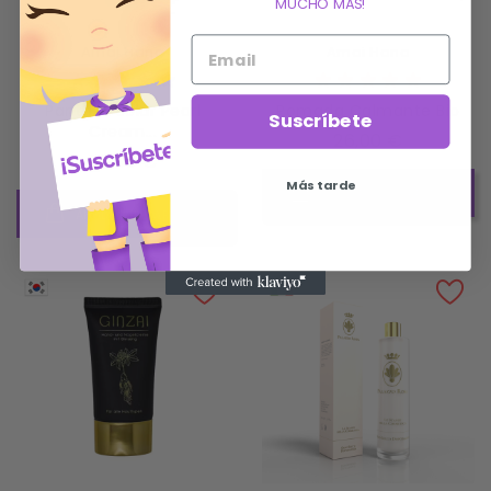
MUCHO MÁS!
Amai Hana
Amai Hana
Pantalla Solar Pearl
Pomada Calmante Bio
Suscríbete
Cream...
Precio
26,00 €
Precio
35,00 €
Más tarde
AÑADIR AL CARRITO
AÑADIR AL CARRITO